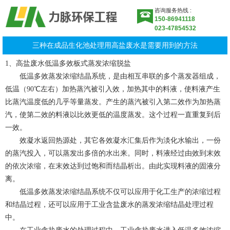
咨询服务热线 :
150-86941118
023-47854532
三种在成品生化池处理用高盐废水是需要用到的方法
1、高盐废水低温多效板式蒸发浓缩脱盐
低温多效蒸发浓缩结晶系统，是由相互串联的多个蒸发器组成，
低温（90℃左右）加热蒸汽被引入效，加热其中的料液，使料液产生
比蒸汽温度低的几乎等量蒸发。产生的蒸汽被引入第二效作为加热蒸
汽，使第二效的料液以比效更低的温度蒸发。这个过程一直重复到后
一效。
效凝水返回热源处，其它各效凝水汇集后作为淡化水输出，一份
的蒸汽投入，可以蒸发出多倍的水出来。同时，料液经过由效到末效
的依次浓缩，在末效达到过饱和而结晶析出。由此实现料液的固液分
离。
低温多效蒸发浓缩结晶系统不仅可以应用于化工生产的浓缩过程
和结晶过程，还可以应用于工业含盐废水的蒸发浓缩结晶处理过程
中。