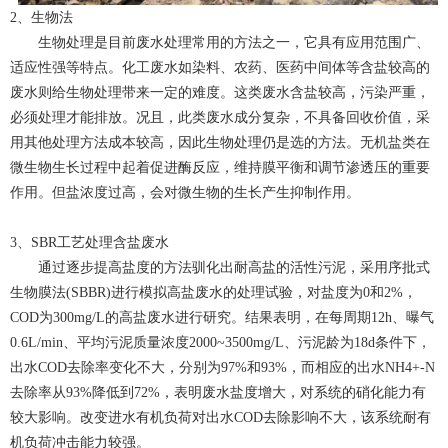
2、生物法
生物处理是目前废水处理常用的方法之一，它具有应用范围广、
适应性强等特点。化工废水如染料、农药、医药中间体等含盐较高的
废水则给生物处理带来一定的难度。这类废水含盐较高，污染严重，
必须处理才能排放。况且，此类废水成分复杂，不具备回收价值，采
用其他处理方法成本较高，因此生物处理仍是选的方法。无机盐类在
微生物生长过程中起着促进酶反应，维持膜平衡和调节渗透压的重要
作用。但盐浓度过高，会对微生物的生长产生抑制作用。
3、SBR工艺处理含盐废水
通过逐步提高盐度的方法驯化出耐高盐的活性污泥，采用序批式
生物膜法(SBBR)进行模拟高盐废水的处理试验，对盐度为0和2%，
COD为300mg/L的高盐废水进行研究。结果表明，在每周期12h、曝气
0.6L/min、平均污泥质量浓度2000~3500mg/L、污泥龄为18d条件下，
出水COD去除率变化不大，分别为97%和93%，而相应的出水NH4+-N
去除率从93%降低到72%，表明废水盐度增大，对系统的硝化能力有
较大影响。改变进水有机负荷对出水COD去除影响不大，该系统耐有
机负荷冲击能力较强。