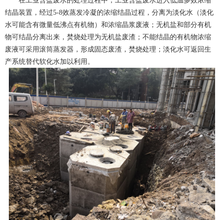
在工业含盐废水的处理过程中，工业含盐废水进入低温多效浓缩
结晶装置，经过5-8效蒸发冷凝的浓缩结晶过程，分离为淡化水（淡化
水可能含有微量低沸点有机物）和浓缩晶浆废液；无机盐和部分有机
物可结晶分离出来，焚烧处理为无机盐废渣；不能结晶的有机物浓缩
废液可采用滚筒蒸发器，形成固态废渣，焚烧处理；淡化水可返回生
产系统替代软化水加以利用。