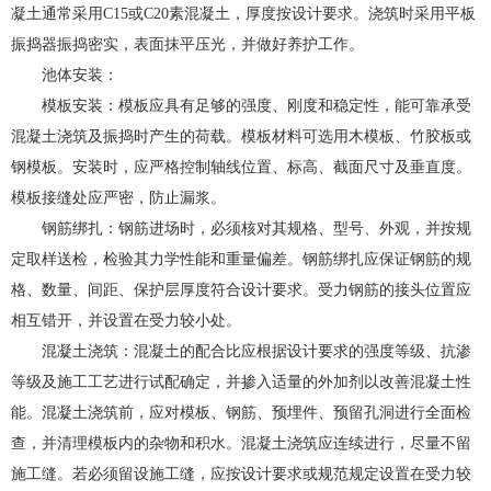
凝土通常采用C15或C20素混凝土，厚度按设计要求。浇筑时采用平板
振捣器振捣密实，表面抹平压光，并做好养护工作。
池体安装：
模板安装：模板应具有足够的强度、刚度和稳定性，能可靠承受
混凝土浇筑及振捣时产生的荷载。模板材料可选用木模板、竹胶板或
钢模板。安装时，应严格控制轴线位置、标高、截面尺寸及垂直度。
模板接缝处应严密，防止漏浆。
钢筋绑扎：钢筋进场时，必须核对其规格、型号、外观，并按规
定取样送检，检验其力学性能和重量偏差。钢筋绑扎应保证钢筋的规
格、数量、间距、保护层厚度符合设计要求。受力钢筋的接头位置应
相互错开，并设置在受力较小处。
混凝土浇筑：混凝土的配合比应根据设计要求的强度等级、抗渗
等级及施工工艺进行试配确定，并掺入适量的外加剂以改善混凝土性
能。混凝土浇筑前，应对模板、钢筋、预埋件、预留孔洞进行全面检
查，并清理模板内的杂物和积水。混凝土浇筑应连续进行，尽量不留
施工缝。若必须留设施工缝，应按设计要求或规范规定设置在受力较