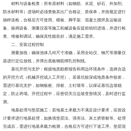
材料与设备检查：所有原材料（如钢筋、水泥、砂石、外加剂、
防水材料等）进场时必须查验其出厂合格证、质保单，并按规定进行
抽样送检，合格后方可使用。模板、脚手架、混凝土搅拌及运输设
备、振捣设备、测量仪器等施工机械设备应提前组织进场，并进行检
查、维修和调试，确保其性能良好，满足施工需求。
二、安装过程控制
测量放线：确保池体几何尺寸准确，采用全站仪、钢尺等测量仪
器进行定位放线，并弹出底板钢筋绑扎控制线。
基坑开挖与支护：根据地质勘察报告和周边环境条件，选择合适
的开挖方式（机械开挖或人工开挖）。若基坑较深或地质条件较差，
需进行基坑支护，如钢板桩、排桩、土钉墙等，以保证基坑边坡稳
定，防止坍塌。开挖过程中，应密切关注边坡变形情况，及时进行监
测。
地基处理与垫层施工：若地基土承载力不满足设计要求，应按设
计要求进行地基处理，如换填垫层法、强夯法、灰土挤密桩等。处理
完成后，需进行地基承载力检测，合格后方可进行下道工序。垫层混