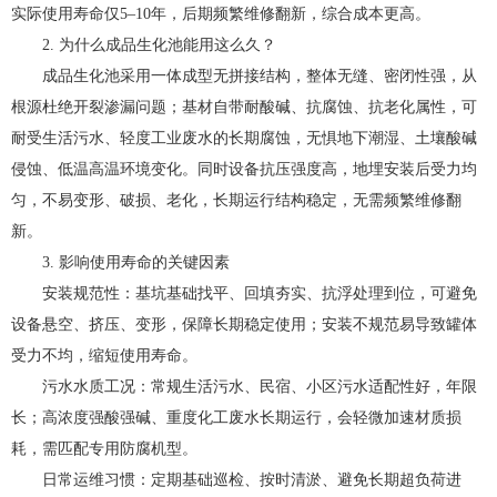
实际使用寿命仅5–10年，后期频繁维修翻新，综合成本更高。
2. 为什么成品生化池能用这么久？
成品生化池采用一体成型无拼接结构，整体无缝、密闭性强，从
根源杜绝开裂渗漏问题；基材自带耐酸碱、抗腐蚀、抗老化属性，可
耐受生活污水、轻度工业废水的长期腐蚀，无惧地下潮湿、土壤酸碱
侵蚀、低温高温环境变化。同时设备抗压强度高，地埋安装后受力均
匀，不易变形、破损、老化，长期运行结构稳定，无需频繁维修翻
新。
3. 影响使用寿命的关键因素
安装规范性：基坑基础找平、回填夯实、抗浮处理到位，可避免
设备悬空、挤压、变形，保障长期稳定使用；安装不规范易导致罐体
受力不均，缩短使用寿命。
污水水质工况：常规生活污水、民宿、小区污水适配性好，年限
长；高浓度强酸强碱、重度化工废水长期运行，会轻微加速材质损
耗，需匹配专用防腐机型。
日常运维习惯：定期基础巡检、按时清淤、避免长期超负荷进