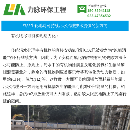
咨询服务热线 :
150-86941118
023-47854532
成品生化池对可持续污水治理技术提供的新方向
有机物尽可能实现动力化：
传统污水处理中有机物的直接安稳氧化到CO2已被称之为“以能消
能”的不行继续方法。因此，为了安稳而氧化的传统有机物去除方法应
尽可能防止。原则上，污水中的有机物除满意反硝化脱氮和生物除磷
碳源需要量外，剩余的有机物则应首要思考将其转化为动力物质，如
甲烷(CH4)、氢气(H2)等。这样做一方面可节约因曝气而耗费的能量，
污水治理另一方面运用有机物发生的能量可削减外部能量的耗费。如
此这样，总的co2排放量便可大大削减，然后较大限度地防止了污染转
嫁的疑问。