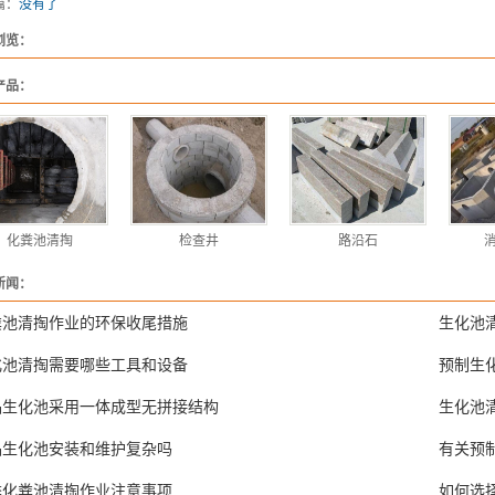
篇：
没有了
浏览：
产品：
化粪池清掏
检查井
路沿石
新闻：
粪池清掏作业的环保收尾措施
生化池
化池清掏需要哪些工具和设备
预制生
品生化池采用一体成型无拼接结构
生化池
品生化池安装和维护复杂吗
有关预
季化粪池清掏作业注意事项
如何选