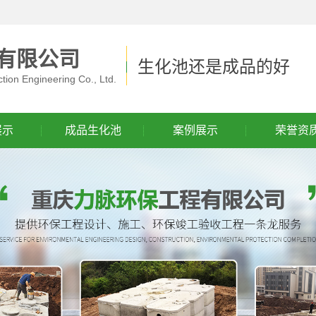
有限公司
生化池还是成品的好
tion Engineering Co., Ltd.
展示
成品生化池
案例展示
荣誉资
化池
成品生化池
理设备
化池
清掏
池
水池