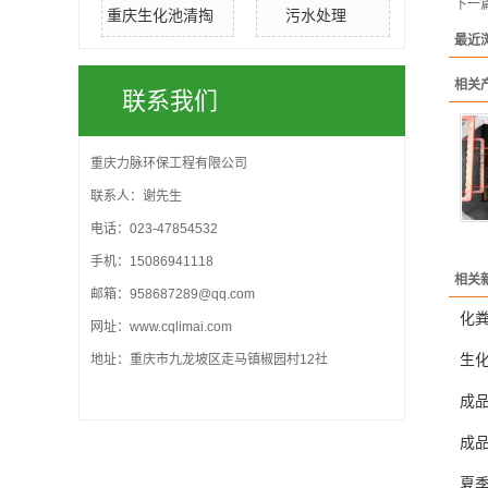
下一
重庆生化池清掏
污水处理
最近
相关
联系我们
重庆力脉环保工程有限公司
联系人：谢先生
电话：023-47854532
手机：15086941118
相关
邮箱：958687289@qq.com
化
网址：
www.cqlimai.com
生
地址：重庆市九龙坡区走马镇椒园村12社
成
成
夏