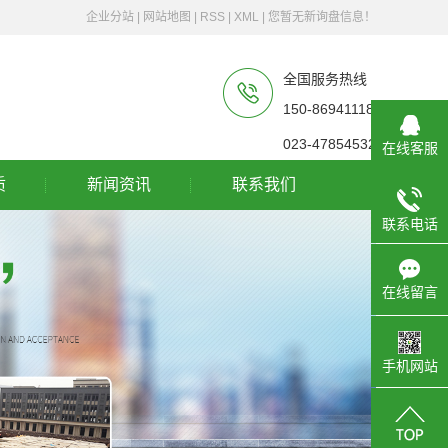
企业分站
|
网站地图
|
RSS
|
XML
|
您暂无新询盘信息！
全国服务热线
150-86941118
023-47854532
在线客服
质
新闻资讯
联系我们
联系电话
公司新闻
行业新闻
在线留言
技术知识
手机网站