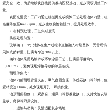
置完全一致，为后续模块拼接提供准确匹配基础，减少现场调整工作
量。
表面光滑度：工厂内通过机械抛光或喷涂工艺处理池体内壁，粗
糙度降低至Ra≤3.2μm，减少生物膜附着阻力，提升处理效率。
2. 材料预处理，工艺集成度高
防腐处理前置：
玻璃钢（FRP）池体在生产过程中直接融入树脂基体，无需现场
刷漆或贴衬里，防腐寿命达30年以上。
钢制池体采用热镀锌或环氧涂层工艺，防腐层厚度均匀
（≥80μm），避免现场焊接导致的涂层破损。
预埋件集成：
池体内部预埋管道支架、曝气盘固定座、传感器接口等部件，位
置精度达±1mm，减少现场开孔、焊接作业。
池顶预留检修口、观察窗、通风口等标准化接口，支持快速安装
盖板、爬梯等附属设施。
二、运输与吊装：灵活适配复杂场地