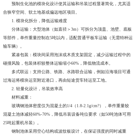
预制生化池的模块化设计使其运输和吊装过程显著简化，尤其适
合狭窄空间、软土地基或偏远地区项目。
1. 模块化拆分，降低运输难度
分体运输：大型池体（如直径＞3m）可拆分为顶盖、池壁、底板
等部件，单件重量控制在5吨以内，适配普通平板车运输（无需特种运
输车辆）。
紧凑包装：模块间采用泡沫或木质支架固定，减少运输过程中的
碰撞风险，包装体积较整体运输缩小60%，降低物流成本。
多式联运：支持公路、铁路、水路联合运输，例如沿海项目可通
过海运将模块运至附近港口，再由短途货车转运至工地。
2. 轻量化设计，吊装效率高
材料减重：
玻璃钢池体密度仅为混凝土的1/4（1.8-2.1g/cm?），单件重量较
混凝土池体减轻60%-70%，降低吊装设备吨位要求（如50吨池体可用
25吨起重机吊装）。
钢制池体采用空心结构或波纹板设计，在保证强度的同时减重