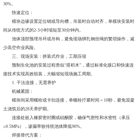
30%。
快速定位：
模块边缘设置定位销或导向槽，吊装时自动对齐，单模块安装时
间从传统方式的2-3小时缩短至30分钟内。
池体顶部预埋吊环或吊钩，避免现场绑扎钢丝绳的繁琐操作，减
少高空作业风险。
三、现场安装：拼装式作业，工期压缩
预制生化池的安装过程类似“搭积木”，通过标准化接口和快速连
接技术实现高效组装，大幅缩短现场施工周期。
1. 干法连接，无需养护
机械紧固：
模块间采用螺栓或卡扣连接，单螺栓拧紧时间＜10秒，避免混凝
土浇筑后的28天养护期。
连接处嵌入橡胶密封圈或硅酮胶，确保气密性和水密性（承压
≥0.5MPa），渗漏率较传统池体降低90%。
焊接替代方案：